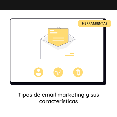
e
r
n
a
HERRAMIENTAS
t
i
v
e
:
Tipos de email marketing y sus
características