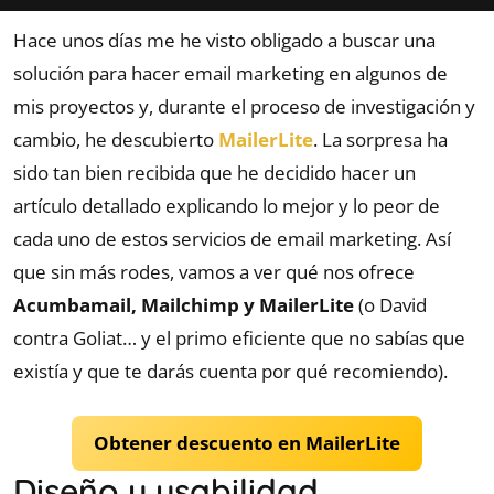
n
Hace unos días me he visto obligado a buscar una
a
solución para hacer email marketing en algunos de
t
mis proyectos y, durante el proceso de investigación y
i
v
cambio, he descubierto
MailerLite
. La sorpresa ha
e
sido tan bien recibida que he decidido hacer un
:
artículo detallado explicando lo mejor y lo peor de
cada uno de estos servicios de email marketing. Así
que sin más rodes, vamos a ver qué nos ofrece
Acumbamail, Mailchimp y MailerLite
(o David
contra Goliat… y el primo eficiente que no sabías que
existía y que te darás cuenta por qué recomiendo).
Obtener descuento en MailerLite
Diseño y usabilidad