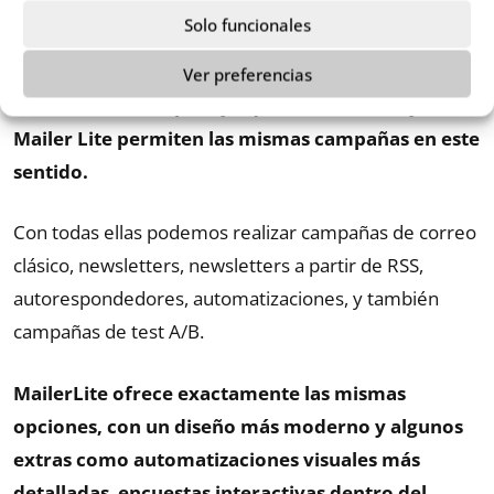
campañas para poder hacer más cosas además de
Solo funcionales
puro email marketing
, y todas están muy bien, pero
si lo que queremos es hacer puro email marketing,
Ver preferencias
tenemos otro empate ya que Acumbamail y
Mailer Lite permiten las mismas campañas en este
sentido.
Con todas ellas podemos realizar campañas de correo
clásico, newsletters, newsletters a partir de RSS,
autorespondedores, automatizaciones, y también
campañas de test A/B.
MailerLite ofrece exactamente las mismas
opciones, con un diseño más moderno y algunos
extras como automatizaciones visuales más
detalladas
,
encuestas interactivas dentro del