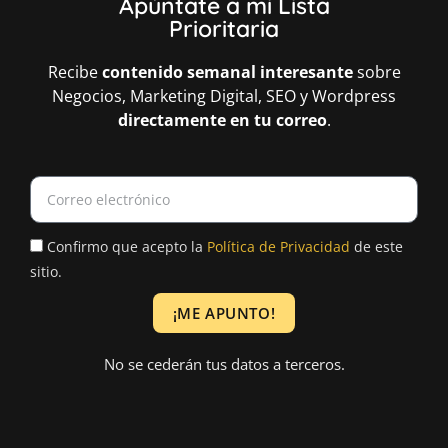
Apúntate a mi Lista
Prioritaria
Recibe
contenido semanal interesante
sobre
Negocios, Marketing Digital, SEO y Wordpress
directamente
en tu correo
.
Confirmo que acepto la
Política de Privacidad
de este
sitio.
¡ME APUNTO!
A
No se cederán tus datos a terceros.
l
t
e
r