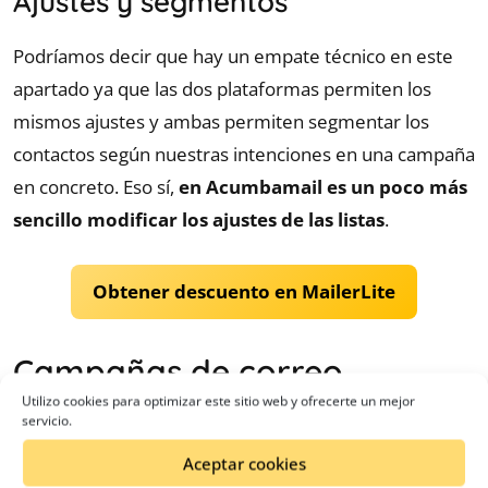
Ajustes y segmentos
Podríamos decir que hay un empate técnico en este
apartado ya que las dos plataformas permiten los
mismos ajustes y ambas permiten segmentar los
contactos según nuestras intenciones en una campaña
en concreto. Eso sí,
en Acumbamail es un poco más
sencillo modificar los ajustes de las listas
.
Obtener descuento en MailerLite
Campañas de correo
Utilizo cookies para optimizar este sitio web y ofrecerte un mejor
servicio.
Durante su conversión a CRM,
Mailchimp ha ido
añadiendo más opciones en sus tipos de
Aceptar cookies